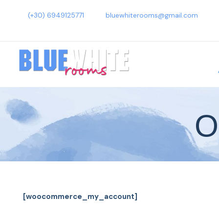
(+30) 6949125771
bluewhiterooms@gmail.com
Ο
[woocommerce_my_account]