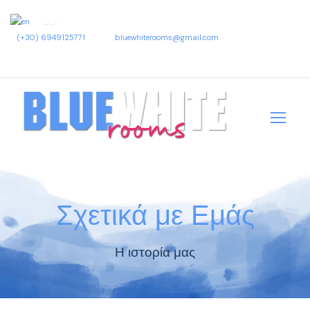
(+30) 6949125771
bluewhiterooms@gmail.com
Σχετικά με Εμάς
Η ιστορία μας